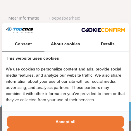
Meer informatie
Toepasbaarheid
Origineel nummers
Levering
Consent
About cookies
Details
Garantie:
2 jaar garantie
Materiaal:
Keramiek
This website uses cookies
Product in orde:
Euro 3
We use cookies to personalize content and ads, provide social
Controleteken:
E57-103R
media features, and analyze our website traffic. We also share
information about your use of our site with our social media,
advertising, and analytics partners. These partners may
combine it with other information you've provided to them or that
they've collected from your use of their services.
Sinds 2002 de specialist in katalysatoren en
roetfilters
Accept all
CONTACTGEGVENS