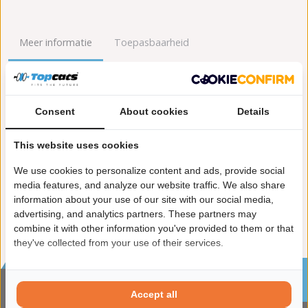
Meer informatie
Toepasbaarheid
Origineel nummers
Levering
Consent
About cookies
Details
Garantie:
2 jaar garantie
Materiaal:
Keramiek
This website uses cookies
Enkel in combinatie met:
FK91242
Product in orde:
Euro 4
We use cookies to personalize content and ads, provide social
Controleteken:
E9-103R
media features, and analyze our website traffic. We also share
information about your use of our site with our social media,
advertising, and analytics partners. These partners may
combine it with other information you've provided to them or that
they've collected from your use of their services.
Sinds 2002 de specialist in katalysatoren en
roetfilters
Accept all
CONTACTGEGVENS