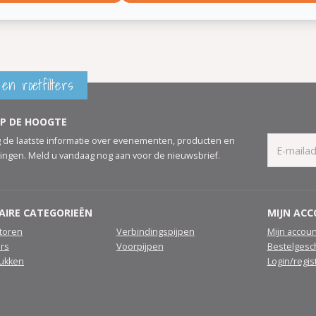
en roetfilters
OP DE HOOGTE
 de laatste informatie over evenementen, producten en
ingen. Meld u vandaag nog aan voor de nieuwsbrief.
AIRE CATEGORIEËN
MIJN AC
atoren
Verbindingspijpen
Mijn accoun
ers
Voorpijpen
Bestelgesc
tukken
Login/regis