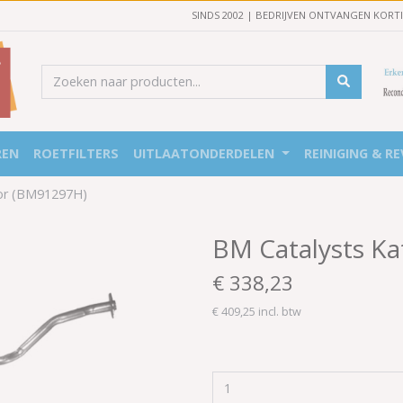
SINDS 2002 | BEDRIJVEN ONTVANGEN KORT
REN
ROETFILTERS
UITLAATONDERDELEN
REINIGING & RE
tor (BM91297H)
BM Catalysts Ka
€ 338,23
€ 409,25 incl. btw