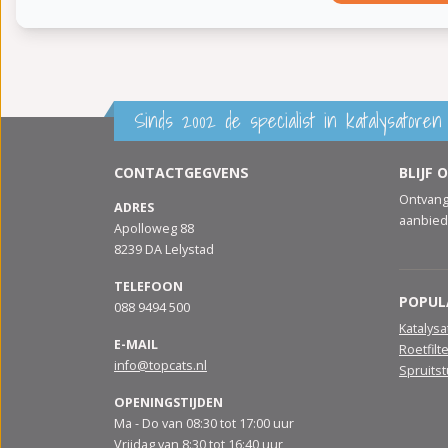
Sinds 2002 de specialist in katalysatoren 
CONTACTGEGVENS
BLIJF 
Ontvang
ADRES
aanbied
Apolloweg 88
8239 DA Lelystad
TELEFOON
POPUL
088 9494 500
Katalys
E-MAIL
Roetfilt
info@topcats.nl
Spruits
OPENINGSTIJDEN
Ma - Do van 08:30 tot 17:00 uur
Vrijdag van 8:30 tot 16:40 uur