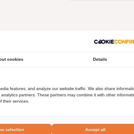
out cookies
Details
neel nummers
Levering
edia features, and analyze our website traffic. We also share informati
d analytics partners. These partners may combine it with other informat
 their services.
ow selection
Accept all