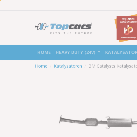
HOME
HEAVY DUTY (24V)
KATALYSATO
Home
Katalysatoren
BM Catalysts Katalysa