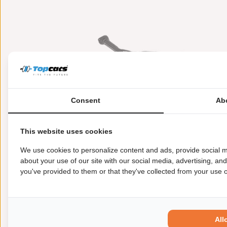
Consent
Ab
This website uses cookies
Meer informatie
Toepasbaarheid
Origi
We use cookies to personalize content and ads, provide social m
about your use of our site with our social media, advertising, an
you've provided to them or that they've collected from your use of
Garantie:
2 jaar garantie
Materiaal:
Keramiek
Enkel in combinatie met:
FK91297
Product in orde:
Euro 4
All
Controleteken:
E57-103R