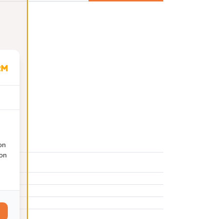
on
ion