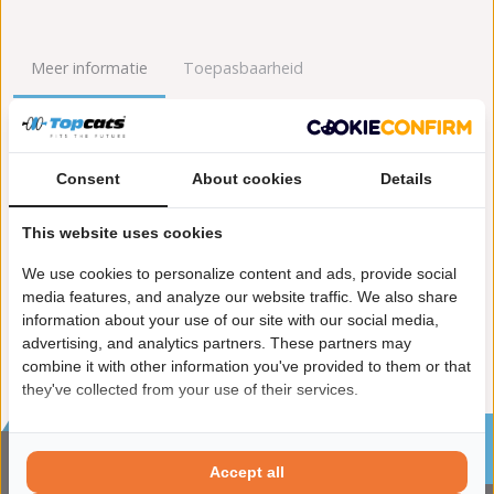
Meer informatie
Toepasbaarheid
Origineel nummers
Levering
Consent
About cookies
Details
Garantie:
2 jaar garantie
Materiaal:
Keramiek
This website uses cookies
Enkel in combinatie met:
FK91340
Product in orde:
Euro 3
We use cookies to personalize content and ads, provide social
Controleteken:
E9-103R
media features, and analyze our website traffic. We also share
information about your use of our site with our social media,
advertising, and analytics partners. These partners may
combine it with other information you've provided to them or that
they've collected from your use of their services.
Sinds 2002 de specialist in katalysatoren en
roetfilters
Accept all
CONTACTGEGVENS