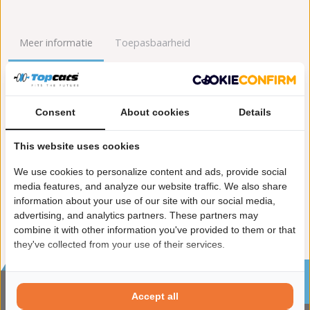
Meer informatie
Toepasbaarheid
Origineel nummers
Levering
Consent
About cookies
Details
Garantie:
2 jaar garantie
Materiaal:
Keramiek
This website uses cookies
Enkel in combinatie met:
FK91349
Product in orde:
Euro 4
We use cookies to personalize content and ads, provide social
Controleteken:
E9-103R
media features, and analyze our website traffic. We also share
information about your use of our site with our social media,
advertising, and analytics partners. These partners may
combine it with other information you've provided to them or that
they've collected from your use of their services.
Sinds 2002 de specialist in katalysatoren en
roetfilters
Accept all
CONTACTGEGVENS