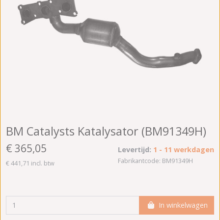
BM Catalysts Katalysator (BM91349H)
€ 365,05
Levertijd:
1 - 11 werkdagen
Fabrikantcode: BM91349H
€ 441,71 incl. btw
In winkelwagen