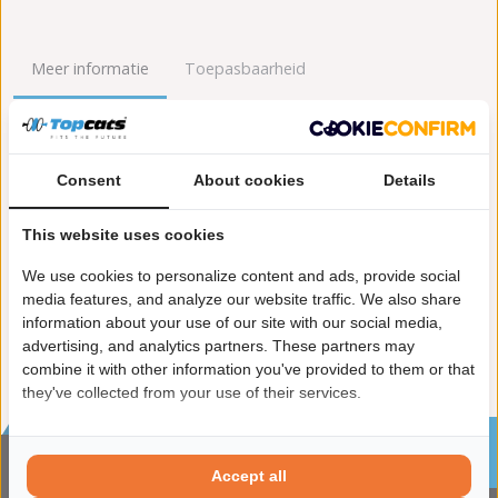
Meer informatie
Toepasbaarheid
Origineel nummers
Levering
Consent
About cookies
Details
Garantie:
2 jaar garantie
Materiaal:
Keramiek
This website uses cookies
Enkel in combinatie met:
FK91350
Product in orde:
Euro 4
We use cookies to personalize content and ads, provide social
Controleteken:
E9-103R
media features, and analyze our website traffic. We also share
information about your use of our site with our social media,
advertising, and analytics partners. These partners may
combine it with other information you've provided to them or that
they've collected from your use of their services.
Sinds 2002 de specialist in katalysatoren en
roetfilters
Accept all
CONTACTGEGVENS