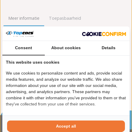
Meer informatie
Toepasbaarheid
Origineel nummers
Levering
Consent
About cookies
Details
Garantie:
2 jaar garantie
Materiaal:
Keramiek
This website uses cookies
Enkel in combinatie met:
FK91403
Product in orde:
Euro 4
We use cookies to personalize content and ads, provide social
Controleteken:
E9-103R
media features, and analyze our website traffic. We also share
information about your use of our site with our social media,
advertising, and analytics partners. These partners may
combine it with other information you've provided to them or that
they've collected from your use of their services.
Sinds 2002 de specialist in katalysatoren en
roetfilters
Accept all
CONTACTGEGVENS