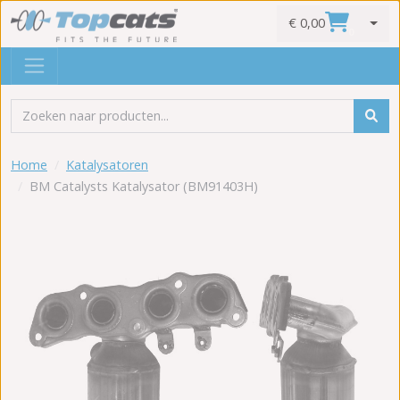
€ 0,00
0
Home
Katalysatoren
BM Catalysts Katalysator (BM91403H)