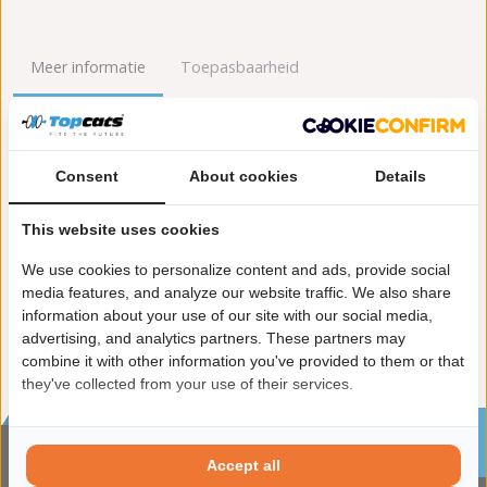
Meer informatie
Toepasbaarheid
Origineel nummers
Levering
Consent
About cookies
Details
Garantie:
2 jaar garantie
Materiaal:
Keramiek
This website uses cookies
Enkel in combinatie met:
FK91446
Product in orde:
Euro 4
We use cookies to personalize content and ads, provide social
Controleteken:
E9-103R
media features, and analyze our website traffic. We also share
information about your use of our site with our social media,
advertising, and analytics partners. These partners may
combine it with other information you've provided to them or that
they've collected from your use of their services.
Sinds 2002 de specialist in katalysatoren en
roetfilters
Accept all
CONTACTGEGVENS