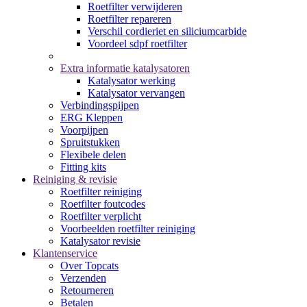
Roetfilter verwijderen
Roetfilter repareren
Verschil cordieriet en siliciumcarbide
Voordeel sdpf roetfilter
Extra informatie katalysatoren
Katalysator werking
Katalysator vervangen
Verbindingspijpen
ERG Kleppen
Voorpijpen
Spruitstukken
Flexibele delen
Fitting kits
Reiniging & revisie
Roetfilter reiniging
Roetfilter foutcodes
Roetfilter verplicht
Voorbeelden roetfilter reiniging
Katalysator revisie
Klantenservice
Over Topcats
Verzenden
Retourneren
Betalen