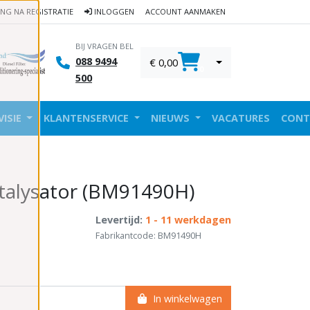
ING NA REGISTRATIE
INLOGGEN
ACCOUNT AANMAKEN
BIJ VRAGEN BEL
088 9494
€ 0,00
0
500
VISIE
KLANTENSERVICE
NIEUWS
VACATURES
CONT
talysator (BM91490H)
Levertijd:
1 - 11 werkdagen
Fabrikantcode: BM91490H
In winkelwagen