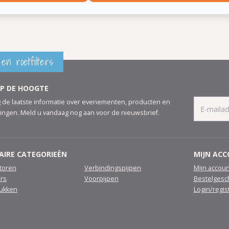
en roetfilters
OP DE HOOGTE
 de laatste informatie over evenementen, producten en
ingen. Meld u vandaag nog aan voor de nieuwsbrief.
AIRE CATEGORIEËN
MIJN AC
atoren
Verbindingspijpen
Mijn accoun
ers
Voorpijpen
Bestelgesc
tukken
Login/regis