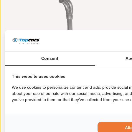
Consent
Ab
This website uses cookies
Meer informatie
Toepasbaarheid
Origi
We use cookies to personalize content and ads, provide social m
about your use of our site with our social media, advertising, an
you've provided to them or that they've collected from your use of
Garantie:
2 jaar garantie
Materiaal:
Keramiek
Enkel in combinatie met:
FK91490
Product in orde:
Euro 3
All
Controleteken:
E9-103R