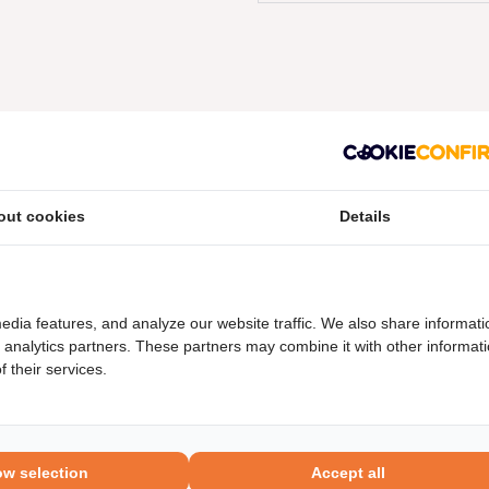
out cookies
Details
neel nummers
Levering
edia features, and analyze our website traffic. We also share informati
d analytics partners. These partners may combine it with other informat
 their services.
ow selection
Accept all