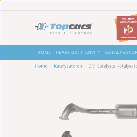
HOME
HEAVY DUTY (24V)
KATALYSATO
Home
Katalysatoren
BM Catalysts Katalysa