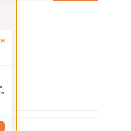
on
ion