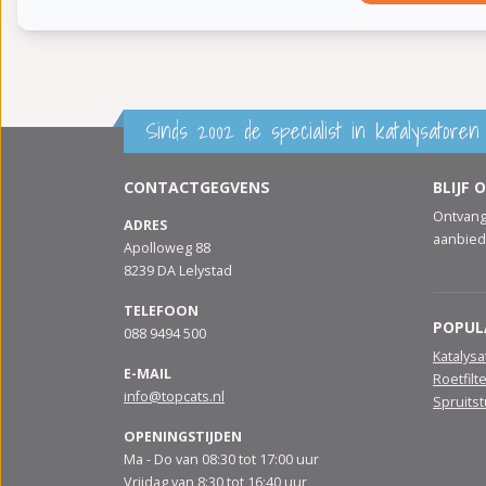
Sinds 2002 de specialist in katalysatoren 
CONTACTGEGVENS
BLIJF 
Ontvang
ADRES
aanbied
Apolloweg 88
8239 DA Lelystad
TELEFOON
POPUL
088 9494 500
Katalys
E-MAIL
Roetfilt
info@topcats.nl
Spruits
OPENINGSTIJDEN
Ma - Do van 08:30 tot 17:00 uur
Vrijdag van 8:30 tot 16:40 uur