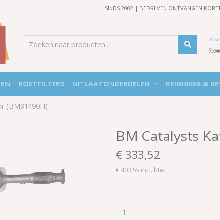
SINDS 2002 | BEDRIJVEN ONTVANGEN KORT
REN
ROETFILTERS
UITLAATONDERDELEN
REINIGING & RE
tor (BM91490H)
BM Catalysts Ka
€ 333,52
€ 403,55 incl. btw