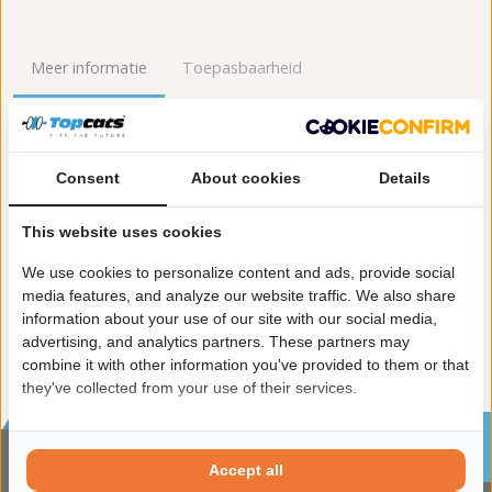
Meer informatie
Toepasbaarheid
Origineel nummers
Levering
Consent
About cookies
Details
Garantie:
2 jaar garantie
Materiaal:
Keramiek
This website uses cookies
Enkel in combinatie met:
FK91526
Product in orde:
Euro 4
We use cookies to personalize content and ads, provide social
Controleteken:
E57-103R
media features, and analyze our website traffic. We also share
information about your use of our site with our social media,
advertising, and analytics partners. These partners may
combine it with other information you've provided to them or that
they've collected from your use of their services.
Sinds 2002 de specialist in katalysatoren en
roetfilters
Accept all
CONTACTGEGVENS