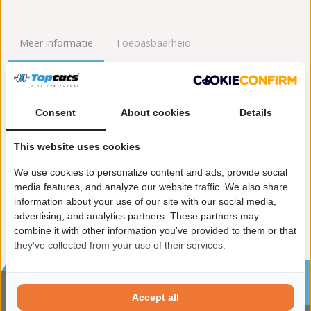
Meer informatie
Toepasbaarheid
Origineel nummers
Levering
Consent
About cookies
Details
Garantie:
2 jaar garantie
Materiaal:
Keramiek
This website uses cookies
Enkel in combinatie met:
FK91552
Product in orde:
Euro 4
We use cookies to personalize content and ads, provide social
Controleteken:
E9-103R
media features, and analyze our website traffic. We also share
information about your use of our site with our social media,
advertising, and analytics partners. These partners may
combine it with other information you've provided to them or that
they've collected from your use of their services.
Sinds 2002 de specialist in katalysatoren en
roetfilters
Accept all
CONTACTGEGVENS