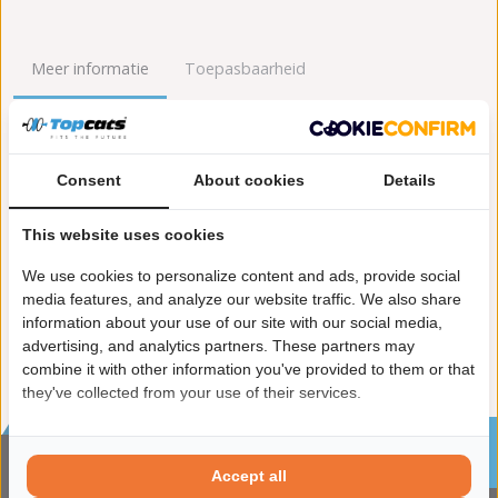
Meer informatie
Toepasbaarheid
Origineel nummers
Levering
Consent
About cookies
Details
Garantie:
2 jaar garantie
Materiaal:
Keramiek
This website uses cookies
Enkel in combinatie met:
FK91719
Product in orde:
Euro 6
We use cookies to personalize content and ads, provide social
Controleteken:
E9-103R
media features, and analyze our website traffic. We also share
information about your use of our site with our social media,
advertising, and analytics partners. These partners may
combine it with other information you've provided to them or that
they've collected from your use of their services.
Sinds 2002 de specialist in katalysatoren en
roetfilters
Accept all
CONTACTGEGVENS