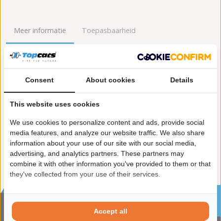
Meer informatie
Toepasbaarheid
Origineel nummers
Levering
Consent
About cookies
Details
Garantie:
2 jaar garantie
Materiaal:
Keramiek
This website uses cookies
Enkel in combinatie met:
FK91773
Product in orde:
Euro 3
We use cookies to personalize content and ads, provide social
Controleteken:
E57-103R
media features, and analyze our website traffic. We also share
information about your use of our site with our social media,
advertising, and analytics partners. These partners may
combine it with other information you've provided to them or that
they've collected from your use of their services.
Sinds 2002 de specialist in katalysatoren en
roetfilters
Accept all
CONTACTGEGVENS