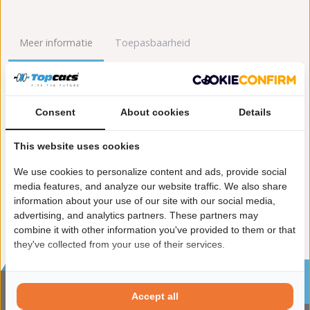
Meer informatie
Toepasbaarheid
Origineel nummers
Levering
Consent
About cookies
Details
Garantie:
2 jaar garantie
Materiaal:
Keramiek
This website uses cookies
Enkel in combinatie met:
FK91874
Product in orde:
Euro 5
We use cookies to personalize content and ads, provide social
Controleteken:
E57-103R
media features, and analyze our website traffic. We also share
information about your use of our site with our social media,
advertising, and analytics partners. These partners may
combine it with other information you've provided to them or that
they've collected from your use of their services.
Sinds 2002 de specialist in katalysatoren en
roetfilters
Accept all
CONTACTGEGVENS