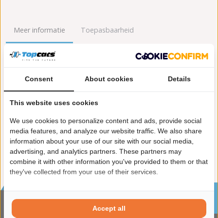
Meer informatie
Toepasbaarheid
Origineel nummers
Levering
Consent
About cookies
Details
Garantie:
2 jaar garantie
Materiaal:
Keramiek
This website uses cookies
Enkel in combinatie met:
FK91985
Product in orde:
Euro 4
We use cookies to personalize content and ads, provide social
Controleteken:
E57-103R
media features, and analyze our website traffic. We also share
information about your use of our site with our social media,
advertising, and analytics partners. These partners may
combine it with other information you've provided to them or that
they've collected from your use of their services.
Sinds 2002 de specialist in katalysatoren en
roetfilters
Accept all
CONTACTGEGVENS