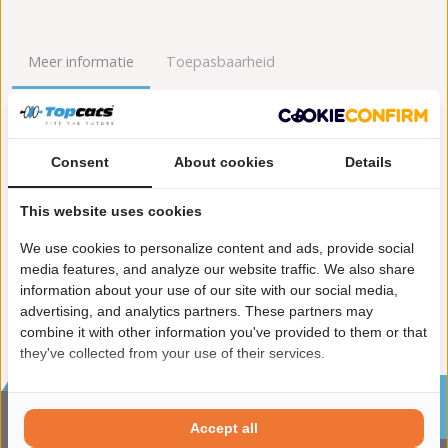
Meer informatie
Toepasbaarheid
Origineel nummers
Levering
Consent
About cookies
Details
Garantie:
2 jaar garantie
Materiaal:
Keramiek
This website uses cookies
Enkel in combinatie met:
FK92024
Product in orde:
Euro 4
We use cookies to personalize content and ads, provide social
Controleteken:
E9-103R
media features, and analyze our website traffic. We also share
information about your use of our site with our social media,
advertising, and analytics partners. These partners may
combine it with other information you've provided to them or that
they've collected from your use of their services.
Sinds 2002 de specialist in katalysatoren en
roetfilters
Accept all
CONTACTGEGVENS