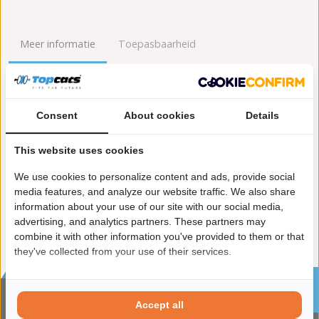
Meer informatie
Toepasbaarheid
Origineel nummers
Levering
Consent
About cookies
Details
Garantie:
2 jaar garantie
Materiaal:
Keramiek
This website uses cookies
Enkel in combinatie met:
FK92042
Product in orde:
Euro 6
We use cookies to personalize content and ads, provide social
Controleteken:
E57-103R
media features, and analyze our website traffic. We also share
information about your use of our site with our social media,
advertising, and analytics partners. These partners may
combine it with other information you've provided to them or that
they've collected from your use of their services.
Sinds 2002 de specialist in katalysatoren en
roetfilters
Accept all
CONTACTGEGVENS