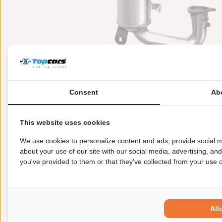
Consent
Ab
This website uses cookies
Meer informatie
Toepasbaarheid
Origi
We use cookies to personalize content and ads, provide social m
about your use of our site with our social media, advertising, an
you've provided to them or that they've collected from your use of
Garantie:
2 jaar garantie
Materiaal:
Keramiek
Product in orde:
Euro 5
Controleteken:
E57-103R
All