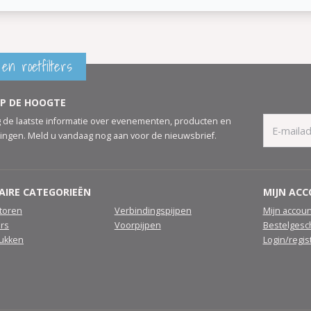
en roetfilters
OP DE HOOGTE
 de laatste informatie over evenementen, producten en
ingen. Meld u vandaag nog aan voor de nieuwsbrief.
AIRE CATEGORIEËN
MIJN AC
atoren
Verbindingspijpen
Mijn accoun
ers
Voorpijpen
Bestelgesc
tukken
Login/regis