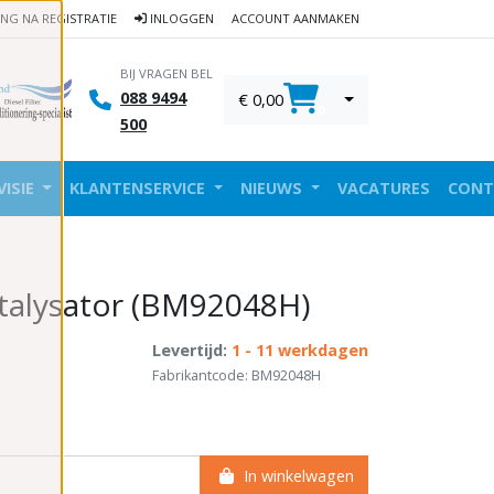
ING NA REGISTRATIE
INLOGGEN
ACCOUNT AANMAKEN
BIJ VRAGEN BEL
088 9494
€ 0,00
0
500
VISIE
KLANTENSERVICE
NIEUWS
VACATURES
CONT
talysator (BM92048H)
Levertijd:
1 - 11 werkdagen
Fabrikantcode: BM92048H
In winkelwagen