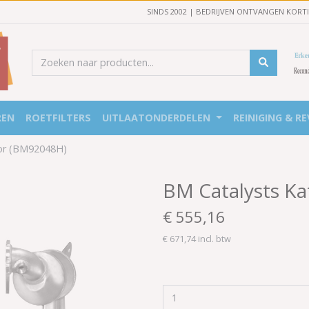
SINDS 2002 | BEDRIJVEN ONTVANGEN KORT
REN
ROETFILTERS
UITLAATONDERDELEN
REINIGING & RE
tor (BM92048H)
BM Catalysts Ka
€ 555,16
€ 671,74 incl. btw