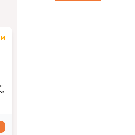
on
ion