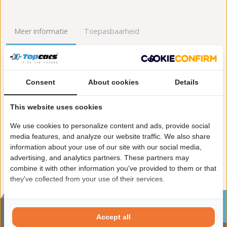
Meer informatie
Toepasbaarheid
Origineel nummers
Levering
Consent
About cookies
Details
Garantie:
2 jaar garantie
Materiaal:
Keramiek
This website uses cookies
Enkel in combinatie met:
FK92098
Product in orde:
Euro 5
We use cookies to personalize content and ads, provide social
Controleteken:
E9-103R
media features, and analyze our website traffic. We also share
information about your use of our site with our social media,
advertising, and analytics partners. These partners may
combine it with other information you've provided to them or that
they've collected from your use of their services.
Sinds 2002 de specialist in katalysatoren en
roetfilters
Accept all
CONTACTGEGVENS