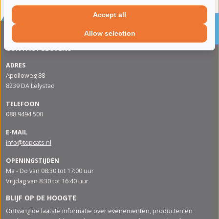
Accept all
Sinds 2002 de specialist in katalysatoren en
roetfilters
Allow selection
CONTACTGEGVENS
ADRES
Apolloweg 88
8239 DA Lelystad
TELEFOON
088 9494 500
E-MAIL
info@topcats.nl
OPENINGSTIJDEN
Ma - Do van 08:30 tot 17:00 uur
Vrijdag van 8:30 tot 16:40 uur
BLIJF OP DE HOOGTE
Ontvang de laatste informatie over evenementen, producten en