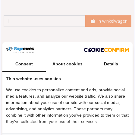
In winkelwagen
Meer informatie
Toepasbaarheid
Origineel nummers
Levering
Consent
About cookies
Details
This website uses cookies
Garantie:
2 jaar garantie
Materiaal:
Keramiek
We use cookies to personalize content and ads, provide social
Enkel in combinatie met:
FK92123
media features, and analyze our website traffic. We also share
Product in orde:
Euro 6
information about your use of our site with our social media,
advertising, and analytics partners. These partners may
Controleteken:
E9-103R
combine it with other information you've provided to them or that
they've collected from your use of their services.