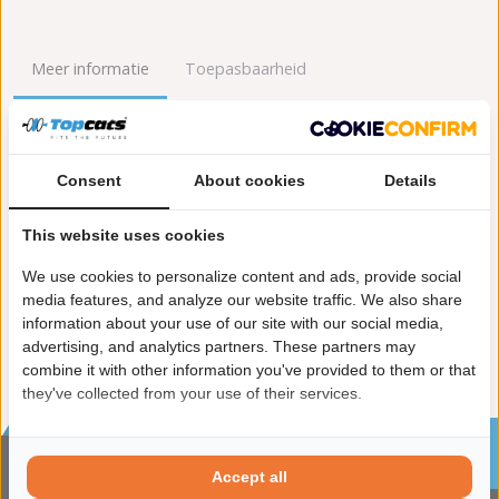
Meer informatie
Toepasbaarheid
Origineel nummers
Levering
Consent
About cookies
Details
Garantie:
2 jaar garantie
Materiaal:
Keramiek
This website uses cookies
Enkel in combinatie met:
FK92149
Product in orde:
Euro 5
We use cookies to personalize content and ads, provide social
Controleteken:
E9-103R
media features, and analyze our website traffic. We also share
information about your use of our site with our social media,
advertising, and analytics partners. These partners may
combine it with other information you've provided to them or that
they've collected from your use of their services.
Sinds 2002 de specialist in katalysatoren en
roetfilters
Accept all
CONTACTGEGVENS