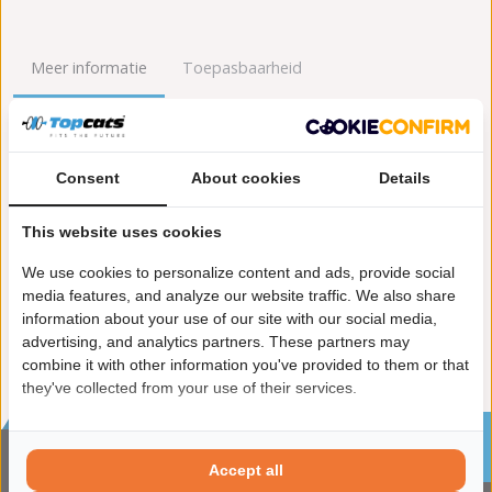
Meer informatie
Toepasbaarheid
Origineel nummers
Levering
Consent
About cookies
Details
Garantie:
2 jaar garantie
Materiaal:
Keramiek
This website uses cookies
Enkel in combinatie met:
FK92552
Product in orde:
Euro 6
We use cookies to personalize content and ads, provide social
Controleteken:
E57-103R
media features, and analyze our website traffic. We also share
information about your use of our site with our social media,
advertising, and analytics partners. These partners may
combine it with other information you've provided to them or that
they've collected from your use of their services.
Sinds 2002 de specialist in katalysatoren en
roetfilters
Accept all
CONTACTGEGVENS