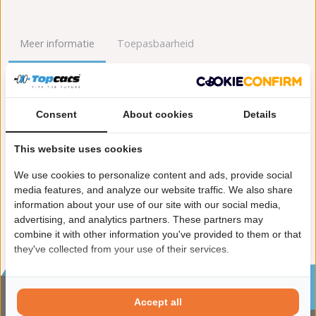
Meer informatie
Toepasbaarheid
Origineel nummers
Levering
Consent
About cookies
Details
Garantie:
2 jaar garantie
Materiaal:
Keramiek
This website uses cookies
Enkel in combinatie met:
FK92840
Product in orde:
Euro 5
We use cookies to personalize content and ads, provide social
Controleteken:
E9-103R
media features, and analyze our website traffic. We also share
information about your use of our site with our social media,
advertising, and analytics partners. These partners may
combine it with other information you've provided to them or that
they've collected from your use of their services.
Sinds 2002 de specialist in katalysatoren en
roetfilters
Accept all
CONTACTGEGVENS