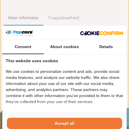
Meer informatie
Toepasbaarheid
Origineel nummers
Levering
Consent
About cookies
Details
Garantie:
2 jaar garantie
Materiaal:
Keramiek
This website uses cookies
Enkel in combinatie met:
FK92959
Product in orde:
Euro 6
We use cookies to personalize content and ads, provide social
Controleteken:
E57-103R
media features, and analyze our website traffic. We also share
information about your use of our site with our social media,
advertising, and analytics partners. These partners may
combine it with other information you've provided to them or that
they've collected from your use of their services.
Sinds 2002 de specialist in katalysatoren en
roetfilters
Accept all
CONTACTGEGVENS