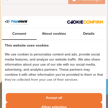
Meer informatie
Toepasbaarheid
Consent
About cookies
Details
Origineel nummers
Levering
This website uses cookies
Garantie:
2 jaar garantie
Enkel in combinatie met:
FK50158
We use cookies to personalize content and ads, provide social
media features, and analyze our website traffic. We also share
information about your use of our site with our social media,
advertising, and analytics partners. These partners may
combine it with other information you've provided to them or that
they've collected from your use of their services.
Sinds 2002 de specialist in katalysatoren en
roetfilters
CONTACTGEGVENS
Accept all
ADRES
Allow selection