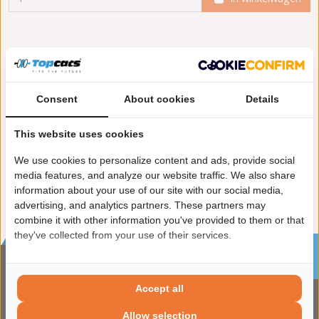
Meer informatie
Toepasbaarheid
Consent
About cookies
Details
Origineel nummers
Levering
This website uses cookies
Garantie:
2 jaar garantie
Enkel in combinatie met:
FK50160
We use cookies to personalize content and ads, provide social
media features, and analyze our website traffic. We also share
information about your use of our site with our social media,
advertising, and analytics partners. These partners may
combine it with other information you've provided to them or that
they've collected from your use of their services.
Sinds 2002 de specialist in katalysatoren en
roetfilters
CONTACTGEGVENS
Accept all
ADRES
Allow selection