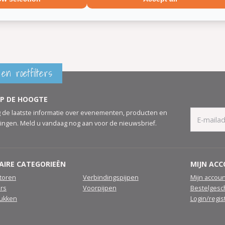
en roetfilters
OP DE HOOGTE
 de laatste informatie over evenementen, producten en
ingen. Meld u vandaag nog aan voor de nieuwsbrief.
AIRE CATEGORIEËN
MIJN AC
atoren
Verbindingspijpen
Mijn accoun
ers
Voorpijpen
Bestelgesc
tukken
Login/regis