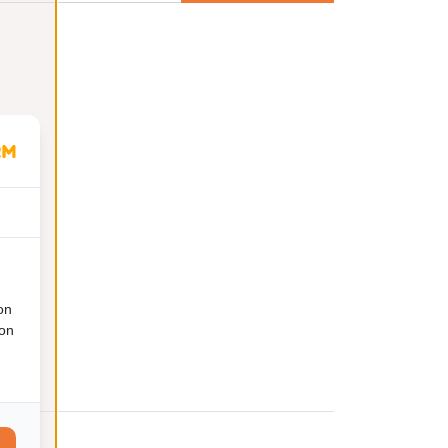
on
ion