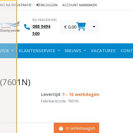
ING NA REGISTRATIE
INLOGGEN
ACCOUNT AANMAKEN
BIJ VRAGEN BEL
088 9494
€ 0,00
0
500
VISIE
KLANTENSERVICE
NIEUWS
VACATURES
CONT
 (7601N)
Levertijd:
1 - 15 werkdagen
Fabrikantcode: 7601N
In winkelwagen