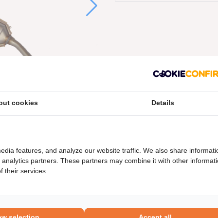
out cookies
Details
edia features, and analyze our website traffic. We also share informati
d analytics partners. These partners may combine it with other informat
 their services.
neel nummers
Levering
t montagemateriaal
ow selection
Accept all