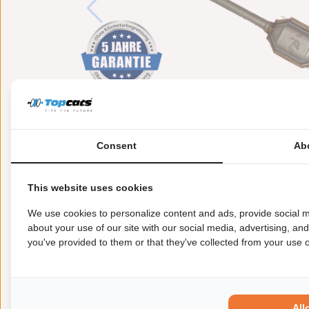
Consent
Ab
This website uses cookies
We use cookies to personalize content and ads, provide social m
about your use of our site with our social media, advertising, an
you've provided to them or that they've collected from your use of
Meer informatie
Toepasbaarheid
Origi
Aanvullende artikelen / Aanvullende info 2:
me
All