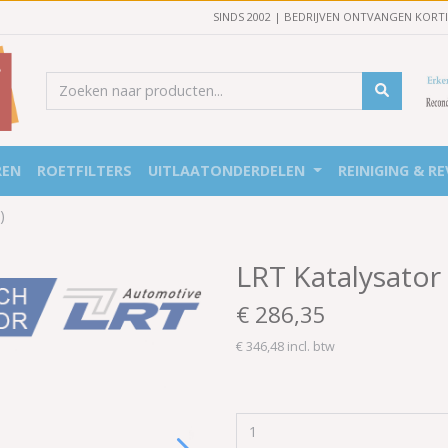
SINDS 2002 | BEDRIJVEN ONTVANGEN KORT
REN
ROETFILTERS
UITLAATONDERDELEN
REINIGING & RE
)
LRT Katalysator
€ 286,35
€ 346,48 incl. btw