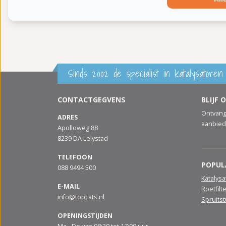
Conform EG/ECE:
Sinds 2002 de specialist in katalysatoren 
CONTACTGEGVENS
BLIJF 
Ontvang
ADRES
aanbied
Apolloweg 88
8239 DA Lelystad
TELEFOON
POPUL
088 9494 500
Katalys
E-MAIL
Roetfilt
info@topcats.nl
Spruits
OPENINGSTIJDEN