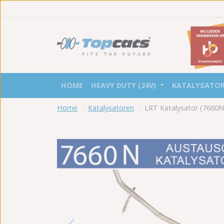
HOME
HEAVY DUTY (24V)
KATALYSATO
Home
Katalysatoren
LRT Katalysator (7660N