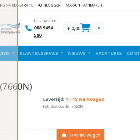
ING NA REGISTRATIE
INLOGGEN
ACCOUNT AANMAKEN
BIJ VRAGEN BEL
088 9494
€ 0,00
0
500
VISIE
KLANTENSERVICE
NIEUWS
VACATURES
CONT
 (7660N)
Levertijd:
1 - 15 werkdagen
Fabrikantcode: 7660N
In winkelwagen