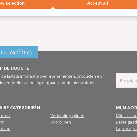
ow selection
Accept all
t montagemateriaal
en roetfilters
OP DE HOOGTE
 de laatste informatie over evenementen, producten en
ingen. Meld u vandaag nog aan voor de nieuwsbrief.
AIRE CATEGORIEËN
MIJN AC
atoren
Verbindingspijpen
Mijn accoun
ers
Voorpijpen
Bestelgesc
tukken
Login/regis