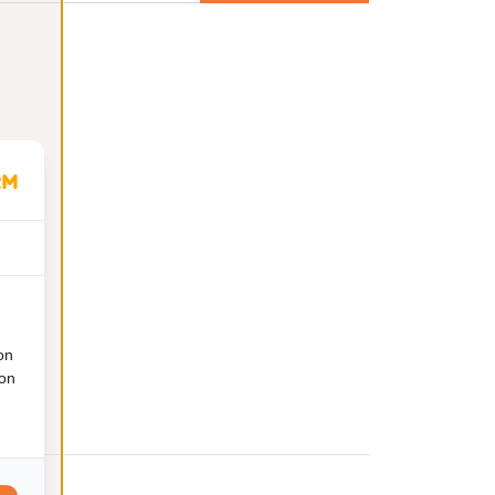
on
ion