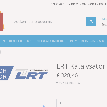
SINDS 2002 | BEDRIJVEN ONTVANGEN KORT
REN
ROETFILTERS
UITLAATONDERDELEN
REINIGING & RE
)
LRT Katalysator
€ 328,46
€ 397,43 incl. btw