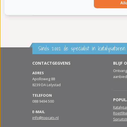
All
Aanvullende artikelen / Aanvullende info 2:
me
Conform EG/ECE:
Sinds 2002 de specialist in katalysatoren 
CONTACTGEGVENS
BLIJF 
Ontvang
ADRES
aanbied
Apolloweg 88
8239 DA Lelystad
TELEFOON
POPUL
088 9494 500
Katalys
E-MAIL
Roetfilt
info@topcats.nl
Spruits