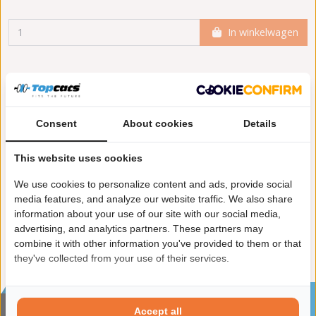
In winkelwagen
Meer informatie
Toepasbaarheid
Consent
About cookies
Details
Origineel nummers
Levering
This website uses cookies
Aanvullende artikelen / Aanvullende info 2:
met
We use cookies to personalize content and ads, provide social
montagemateriaal
media features, and analyze our website traffic. We also share
Conform EG/ECE:
information about your use of our site with our social media,
advertising, and analytics partners. These partners may
combine it with other information you've provided to them or that
they've collected from your use of their services.
Sinds 2002 de specialist in katalysatoren en
roetfilters
Accept all