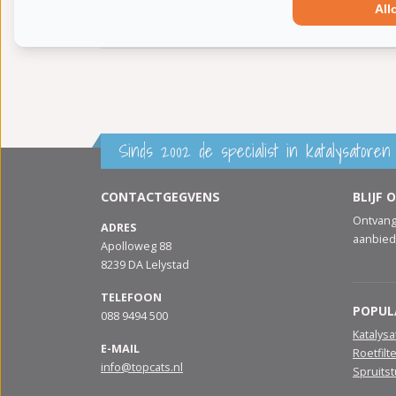
All
Aanvullende artikelen / Aanvullende info 2:
me
Conform EG/ECE:
Sinds 2002 de specialist in katalysatoren 
CONTACTGEGVENS
BLIJF 
Ontvang
ADRES
aanbied
Apolloweg 88
8239 DA Lelystad
TELEFOON
POPUL
088 9494 500
Katalys
E-MAIL
Roetfilt
info@topcats.nl
Spruits