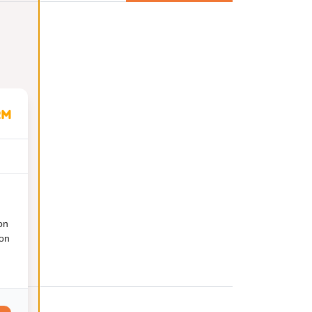
on
ion