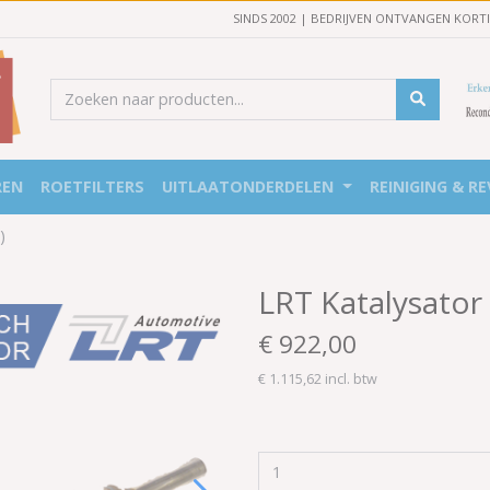
SINDS 2002 | BEDRIJVEN ONTVANGEN KORT
REN
ROETFILTERS
UITLAATONDERDELEN
REINIGING & RE
)
LRT Katalysator
€ 922,00
€ 1.115,62 incl. btw