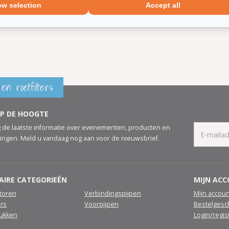
ow selection
Accept all
t montagemateriaal
en roetfilters
OP DE HOOGTE
 de laatste informatie over evenementen, producten en
ingen. Meld u vandaag nog aan voor de nieuwsbrief.
AIRE CATEGORIEËN
MIJN AC
atoren
Verbindingspijpen
Mijn accoun
ers
Voorpijpen
Bestelgesc
tukken
Login/regis