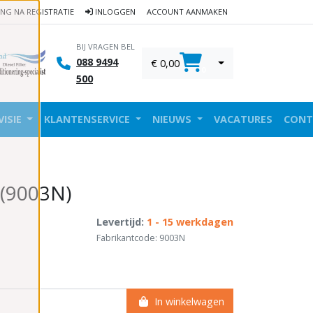
ING NA REGISTRATIE
INLOGGEN
ACCOUNT AANMAKEN
BIJ VRAGEN BEL
088 9494
€ 0,00
0
500
VISIE
KLANTENSERVICE
NIEUWS
VACATURES
CONT
 (9003N)
Levertijd:
1 - 15 werkdagen
Fabrikantcode: 9003N
In winkelwagen