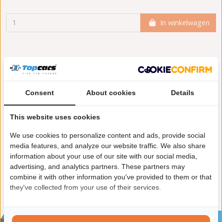
In winkelwagen
Meer informatie
Toepasbaarheid
Consent
About cookies
Details
Origineel nummers
Levering
This website uses cookies
Uitvoering:
voor voertuigen met OBD
Aanvullende artikelen / Aanvullende info 2:
met
We use cookies to personalize content and ads, provide social
montagemateriaal
media features, and analyze our website traffic. We also share
Conform EG/ECE:
information about your use of our site with our social media,
advertising, and analytics partners. These partners may
combine it with other information you've provided to them or that
they've collected from your use of their services.
Sinds 2002 de specialist in katalysatoren en