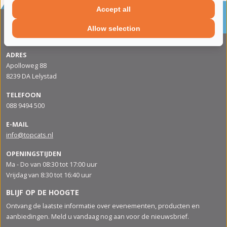
Sinds 2002 de specialist in katalysatoren en
Accept all
roetfilters
Allow selection
CONTACTGEGVENS
ADRES
Apolloweg 88
8239 DA Lelystad
TELEFOON
088 9494 500
E-MAIL
info@topcats.nl
OPENINGSTIJDEN
Ma - Do van 08:30 tot 17:00 uur
Vrijdag van 8:30 tot 16:40 uur
BLIJF OP DE HOOGTE
Ontvang de laatste informatie over evenementen, producten en
aanbiedingen. Meld u vandaag nog aan voor de nieuwsbrief.