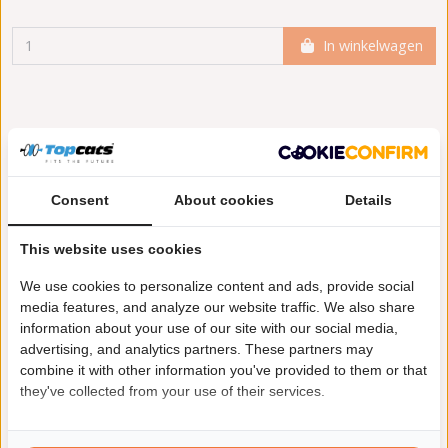
In winkelwagen
Meer informatie
Toepasbaarheid
Origineel nummers
Levering
Consent
About cookies
Details
Uitvoering:
voor voertuigen met OBD
This website uses cookies
Garantie:
5 jaar garantie
We use cookies to personalize content and ads, provide social
Aanvullende artikelen / Aanvullende info 2:
met
media features, and analyze our website traffic. We also share
montagemateriaal
information about your use of our site with our social media,
Conform EG/ECE:
advertising, and analytics partners. These partners may
combine it with other information you've provided to them or that
they've collected from your use of their services.