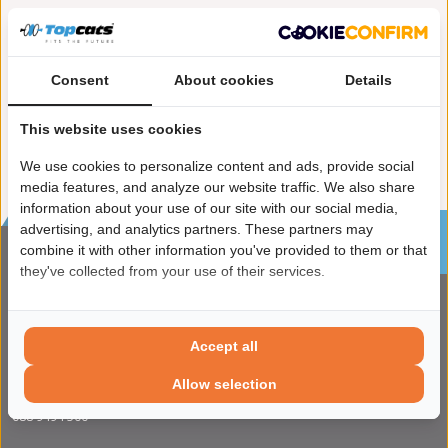
Meer informatie
Toepasbaarheid
Consent
About cookies
Details
Origineel nummers
Levering
This website uses cookies
We use cookies to personalize content and ads, provide social
media features, and analyze our website traffic. We also share
information about your use of our site with our social media,
Sinds 2002 de specialist in katalysatoren en
advertising, and analytics partners. These partners may
roetfilters
combine it with other information you've provided to them or that
they've collected from your use of their services.
CONTACTGEGVENS
ADRES
Apolloweg 88
Accept all
8239 DA Lelystad
Allow selection
TELEFOON
088 9494 500