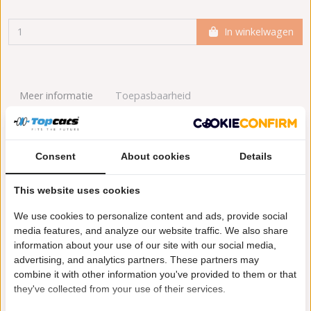
In winkelwagen
Meer informatie
Toepasbaarheid
Origineel nummers
Levering
Consent
About cookies
Details
Garantie:
5 jaar garantie
Aanvullende artikelen / Aanvullende info 2:
met
This website uses cookies
montageset
We use cookies to personalize content and ads, provide social
Conform EG/ECE:
media features, and analyze our website traffic. We also share
Uitvoering:
voor voertuigen met OBD
information about your use of our site with our social media,
Emissienorm:
Euro 5
advertising, and analytics partners. These partners may
Inbouwplaats:
Achter
combine it with other information you've provided to them or that
they've collected from your use of their services.