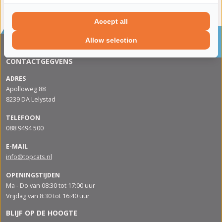
Accept all
Sinds 2002 de specialist in katalysatoren en
Allow selection
roetfilters
CONTACTGEGVENS
ADRES
Apolloweg 88
8239 DA Lelystad
TELEFOON
088 9494 500
E-MAIL
info@topcats.nl
OPENINGSTIJDEN
Ma - Do van 08:30 tot 17:00 uur
Vrijdag van 8:30 tot 16:40 uur
BLIJF OP DE HOOGTE