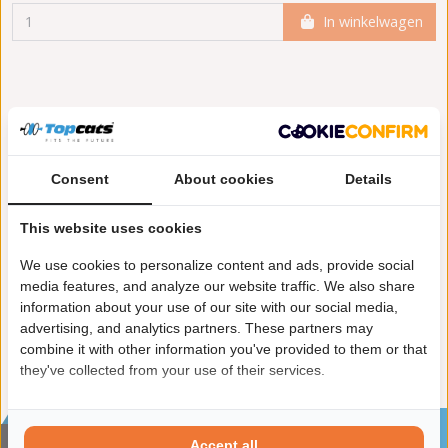
In winkelwagen
Meer informatie
Origineel nummers
Levering
Incl. pakking
Nee
Consent
About cookies
Details
set
This website uses cookies
Merk
Senior Flexonics
We use cookies to personalize content and ads, provide social
Artikel
Flexibel deel 300 x 45 (mm) (PRIJS OP
media features, and analyze our website traffic. We also share
AANVRAAG)
information about your use of our site with our social media,
advertising, and analytics partners. These partners may
combine it with other information you've provided to them or that
they've collected from your use of their services.
Sinds 2002 de specialist in katalysatoren en
Accept all