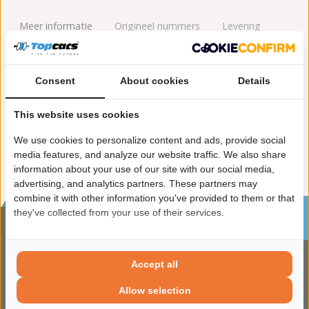
Meer informatie
Origineel nummers
Levering
Incl. pakking set
Nee
Consent
About cookies
Details
Merk
Volley
This website uses cookies
Artikel
EGR klep
We use cookies to personalize content and ads, provide social
media features, and analyze our website traffic. We also share
information about your use of our site with our social media,
advertising, and analytics partners. These partners may
combine it with other information you've provided to them or that
Sinds 2002 de specialist in katalysatoren en
they've collected from your use of their services.
roetfilters
CONTACTGEGVENS
Accept all
ADRES
Apolloweg 88
Allow selection
8239 DA Lelystad