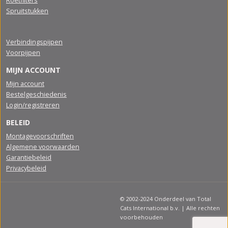
Roetfilters
Spruitstukken
Verbindingspijpen
Voorpijpen
MIJN ACCOUNT
Mijn account
Bestelgeschiedenis
Login/registreren
BELEID
Montagevoorschriften
Algemene voorwaarden
Garantiebeleid
Privacybeleid
© 2002-2024 Onderdeel van Total
Cats International b.v. | Alle rechten
voorbehouden