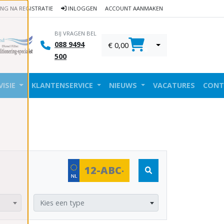
ING NA REGISTRATIE
INLOGGEN
ACCOUNT AANMAKEN
BIJ VRAGEN BEL
088 9494
€ 0,00
0
500
VISIE
KLANTENSERVICE
NIEUWS
VACATURES
CONT
Kies een type