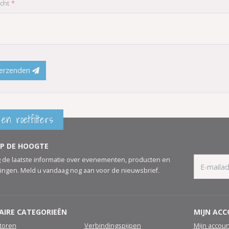
cht
erzenden
en roetfilters
OP DE HOOGTE
 de laatste informatie over evenementen, producten en
ingen. Meld u vandaag nog aan voor de nieuwsbrief.
AIRE CATEGORIEËN
MIJN AC
atoren
Verbindingspijpen
Mijn accoun