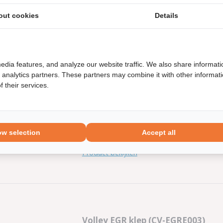
Merk: Volley
out cookies
Details
Artikel: EGR klep
Product bekijken
edia features, and analyze our website traffic. We also share informati
d analytics partners. These partners may combine it with other informat
 their services.
Volley EGR klep (CV-EGRE002)
Incl. pakking set: Nee
Merk: Volley
ow selection
Accept all
Artikel: EGR klep
Product bekijken
Volley EGR klep (CV-EGRE003)