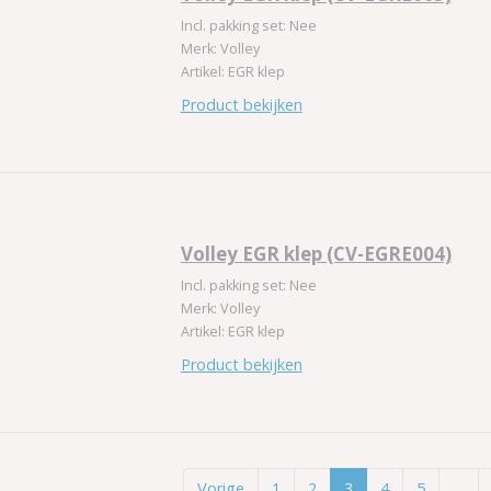
Incl. pakking set: Nee
Merk: Volley
Artikel: EGR klep
Product bekijken
Volley EGR klep (CV-EGRE004)
Incl. pakking set: Nee
Merk: Volley
Artikel: EGR klep
Product bekijken
Vorige
1
2
3
4
5
…