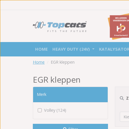
HOME
HEAVY DUTY (24V)
KATALYSATO
Home
EGR kleppen
EGR kleppen
Merk
Z
Volley (124)
Ki