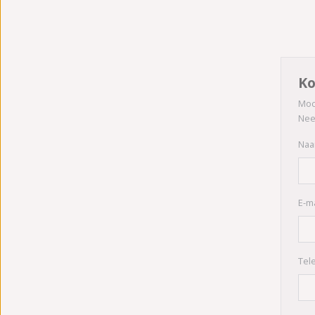
Ko
Moc
Nee
Na
E-ma
Tel