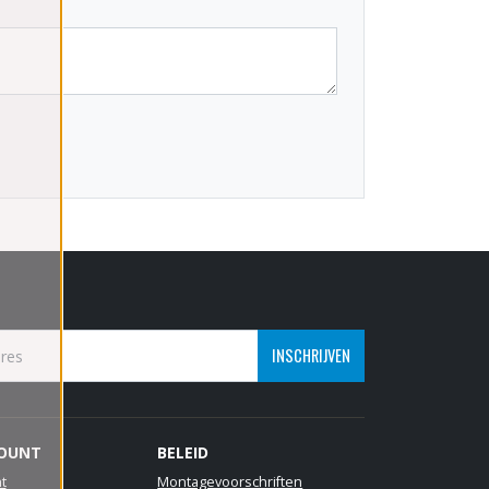
INSCHRIJVEN
COUNT
BELEID
t
Montagevoorschriften