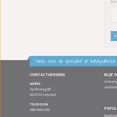
Beri
V
Sinds 2002 de specialist in katalysatoren 
CONTACTGEGVENS
BLIJF 
Ontvang
ADRES
aanbied
Apolloweg 88
8239 DA Lelystad
TELEFOON
POPUL
088 9494 500
Katalys