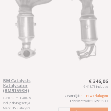
BM Catalysts
€ 346,06
Katalysator
€ 418,73 incl. btw
(BM91593H)
Levertijd:
1 - 11 werkdagen
Euro norm: EURO 5
Fabrikantcode: BM91593H
Incl. pakking set: Ja
Merk: BM Catalysts