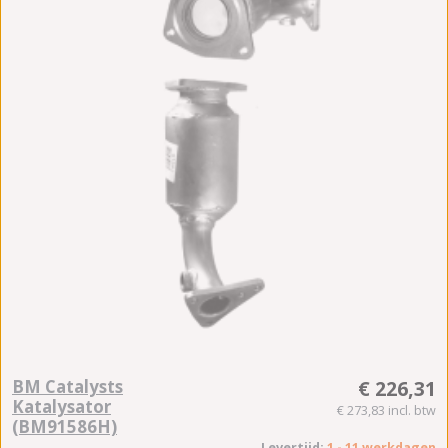
BM Catalysts
€ 226,31
Katalysator
€ 273,83 incl. btw
(BM91586H)
Levertijd:
1 - 11 werkdagen