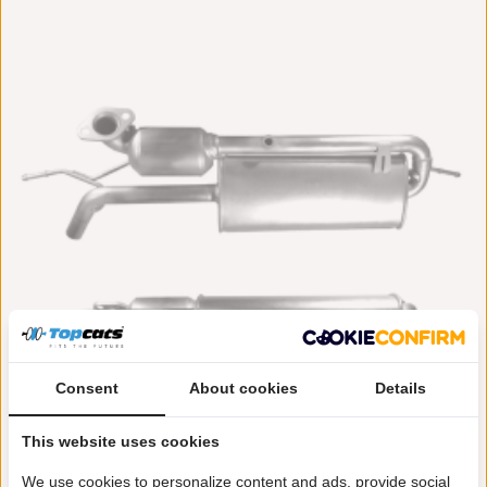
Consent
About cookies
Details
This website uses cookies
BM Catalysts
€ 291,92
We use cookies to personalize content and ads, provide social