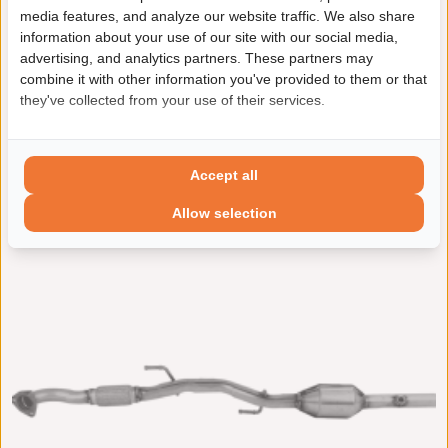
Katalysator
€ 353,22 incl. btw
media features, and analyze our website traffic. We also share
(BM91590H)
information about your use of our site with our social media,
Levertijd:
Op voorraad
advertising, and analytics partners. These partners may
Euro norm: EURO 4
Fabrikantcode: BM91590H
combine it with other information you've provided to them or that
Incl. pakking set: Ja
they've collected from your use of their services.
Merk: BM Catalysts
In winkelwagen
Artikel: Katalysator
Accept all
Product bekijken
Allow selection