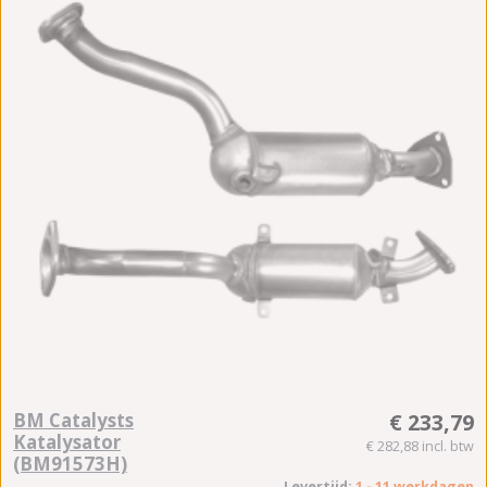
BM Catalysts
€ 233,79
Katalysator
€ 282,88 incl. btw
(BM91573H)
Levertijd:
1 - 11 werkdagen