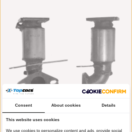
Consent
About cookies
Details
This website uses cookies
BM Catalysts
€ 223,08
We use cookies to personalize content and ads, provide social