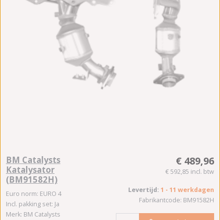
BM Catalysts
€ 489,96
Katalysator
€ 592,85 incl. btw
(BM91582H)
Levertijd:
1 - 11 werkdagen
Euro norm: EURO 4
Fabrikantcode: BM91582H
Incl. pakking set: Ja
Merk: BM Catalysts