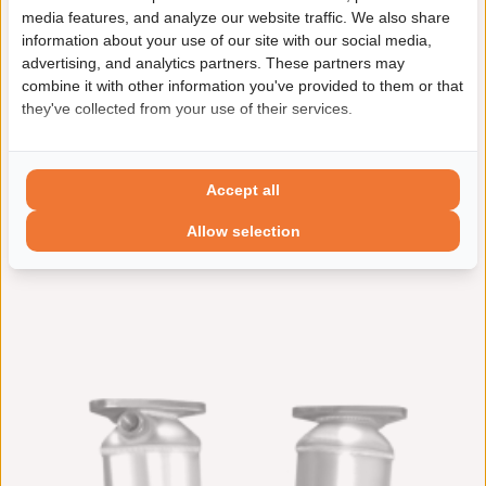
Katalysator
€ 269,92 incl. btw
media features, and analyze our website traffic. We also share
(BM91578H)
information about your use of our site with our social media,
Levertijd:
1 - 11 werkdagen
advertising, and analytics partners. These partners may
Euro norm: EURO 4
Fabrikantcode: BM91578H
combine it with other information you've provided to them or that
Incl. pakking set: Ja
they've collected from your use of their services.
Merk: BM Catalysts
In winkelwagen
Artikel: Katalysator
Accept all
Product bekijken
Allow selection